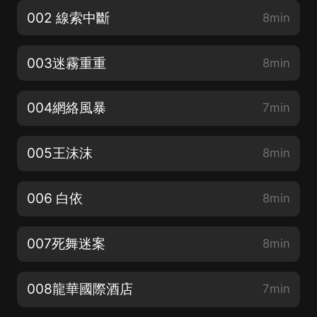
002 線索中斷
8min
003迷霧重重
8min
004網絡風暴
7min
005王沫沫
8min
006 白依
8min
007死舞迷案
8min
008龍華國際酒店
7min