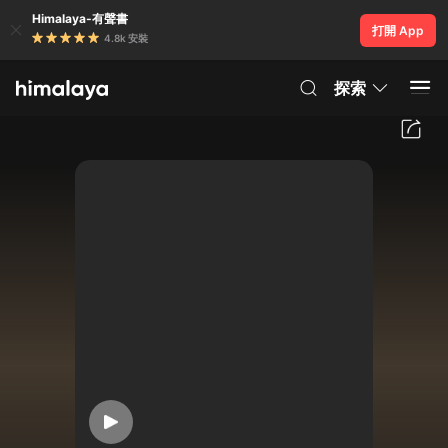
Himalaya-有聲書
打開 App
4.8k 安裝
探索