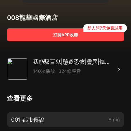
008龍華國際酒店
新人領7天免費試用
打開APP收聽
我能馭百鬼|懸疑恐怖|靈異|燒腦破案|都市完本
140次播放
324條聲音
查看更多
001 都市傳說
8min