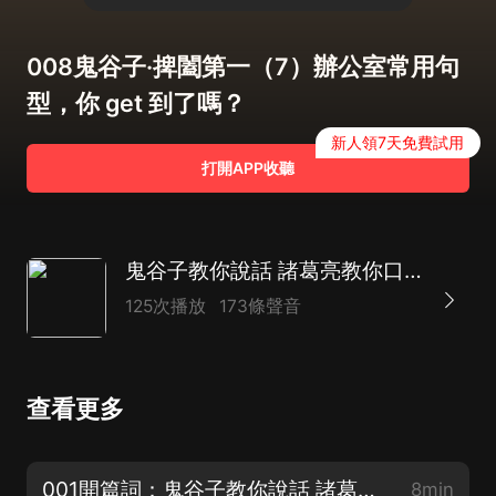
008鬼谷子·捭闔第一（7）辦公室常用句
型，你 get 到了嗎？
新人領7天免費試用
打開APP收聽
鬼谷子教你說話 諸葛亮教你口才｜魯飛演播
125次播放
173條聲音
查看更多
001開篇詞：鬼谷子教你說話 諸葛亮教你口才
8min