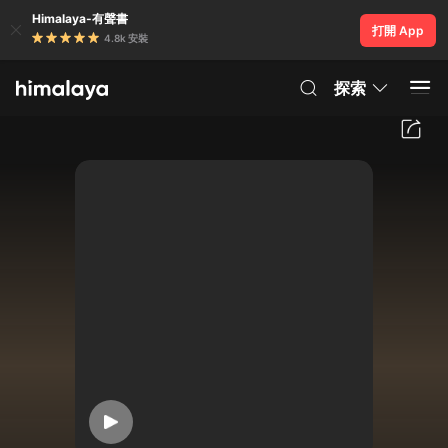
Himalaya-有聲書
打開 App
4.8k 安裝
探索