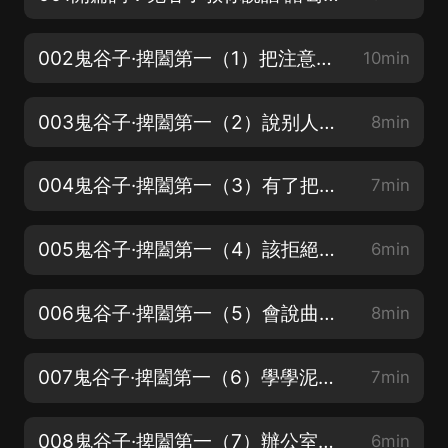
002鬼谷子·捭闔第一（1）把注意力放在結果上
10min
003鬼谷子·捭闔第一（2）說别人想聽的話，聽别人想說的話
8min
004鬼谷子·捭闔第一（3）有了把柄，主動權就是你的
7min
005鬼谷子·捭闔第一（4）該拒絕卻不好拒絕時先緩一緩
6min
006鬼谷子·捭闔第一（5）會說曲話，劉秀委婉含蓄退功臣
8min
007鬼谷子·捭闔第一（6）學學泥魚的本領
7min
008鬼谷子·捭闔第一（7）辦公室常用句型，你 get 到了嗎？
6min