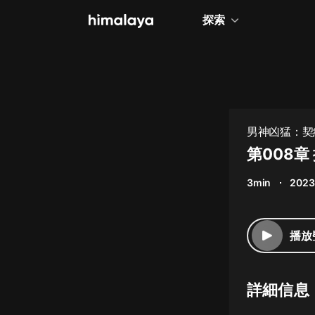
探索
全部
小說
個人成長
男神凶猛：契約
相聲評書
第008
兒童
3min
2023
歷史
情感治愈
播放
健康養生
商業財經
詳細信息
廣播劇