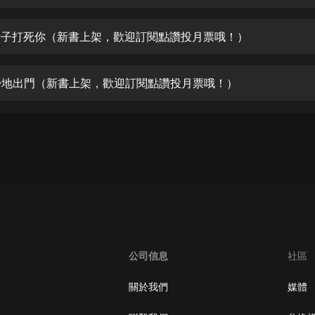
生命科學篇1-2·猴子警長科學探案記|
寶寶巴士科普
寶寶巴士
 老子打死你（新書上架，歡迎訂閱點讚投月票哦！）
【新民間劇場】我的老千江湖｜ 有聲
的紫襟｜ 魔幻千手
 掃地出門（新書上架，歡迎訂閱點讚投月票哦！）
有聲的紫襟
《夜色鋼琴曲》
夜色鋼琴曲趙海洋
太荒吞天訣丨熱血玄幻丨紫襟領銜有
聲劇
有聲的紫襟
嫡女貴嫁 | 一刀蘇蘇團隊制作 | 古言
宮鬥重生爽文 多人有聲劇
公司信息
社區
一刀蘇蘇
中國大案紀實 | 每日一驚案！真實案
關於我們
媒體
件恐怖刑偵尚文
大舌頭尚文