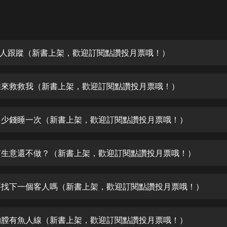
灰姑娘音樂
郭德綱於謙相聲全集
德雲社郭德綱相聲VIP
 壞人跟蹤（新書上架，歡迎訂閱點讚投月票哦！）
安全警長啦咘啦哆·假期篇|新篇章加
更|寶寶巴士故事
 誰來救救我（新書上架，歡迎訂閱點讚投月票哦！）
寶寶巴士
凡人修仙傳|楊洋主演影視原著|薑廣
濤配音多播版本
 多少錢睡一次（新書上架，歡迎訂閱點讚投月票哦！）
光合積木
 有生意還不做？（新書上架，歡迎訂閱點讚投月票哦！）
摸金天師【第一季】（紫襟演播）
有聲的紫襟
 要找下一個客人嗎（新書上架，歡迎訂閱點讚投月票哦！）
無敵六皇子|爆笑穿越|無敵流皇子|安
燃領銜有聲小說
安燃
 胸膛有魚人線（新書上架，歡迎訂閱點讚投月票哦！）