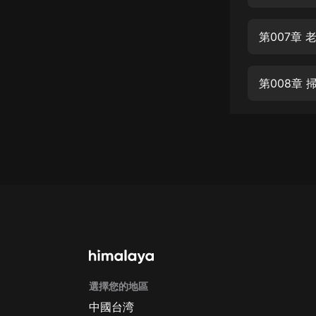
經典名著
人物傳記
第007章
電影
生活
第008章
英語
日語
課程
少兒教育
二次元
教育培訓
IT科技
選擇您的地區
汽車
中國台湾