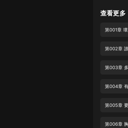
懸疑
查看更多
科幻
第001章
好書精講
外語
第002章
耽美
認知思維
第003章
人文
音樂
第004章
粵語
第005章
頭條
娛樂
第006章