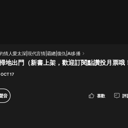
最佳女婿｜都市異能多人有聲劇｜一
種侃侃｜有聲小說
一種侃侃
米小圈上學記:一二三年級 | 暢銷出版
情人愛太深|現代言情|霸總|復仇|AI多播
物
章 掃地出門（新書上架，歡迎訂閱點讚投月票哦
米小圈
 OCT 17
破壞者聯盟篇1-4季·猴子警長科學探
案記|寶寶巴士
寶寶巴士
聲音
喜歡
評
大奉打更人丨頭陀淵領銜多人有聲
劇|暢聽全集|王鶴棣、田曦薇主演影
視劇原著|賣報小郎君
頭陀淵講故事
總有這樣的歌只想一個人聽