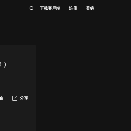
下載客戶端
註冊
登錄
！）
論
分享