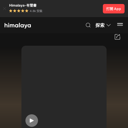
Himalaya-有聲書
打開 App
4.8k 安裝
探索