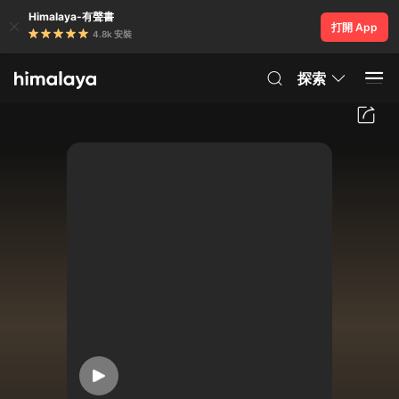
Himalaya-有聲書
打開 App
4.8k 安裝
探索