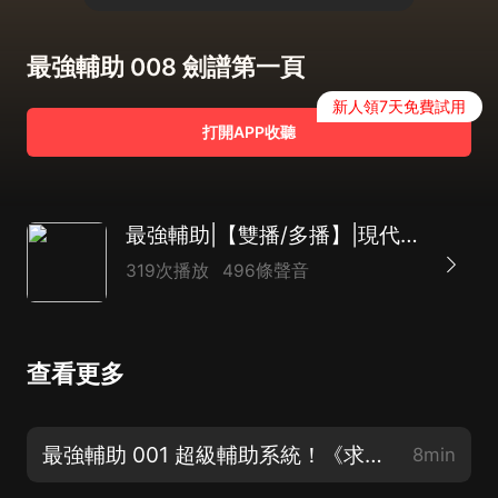
最強輔助 008 劍譜第一頁
新人領7天免費試用
打開APP收聽
最強輔助|【雙播/多播】|現代穿越|逆襲成長|VI
319次播放
496條聲音
查看更多
最強輔助 001 超級輔助系統！《求月票，訂閱，感謝支持》
8min