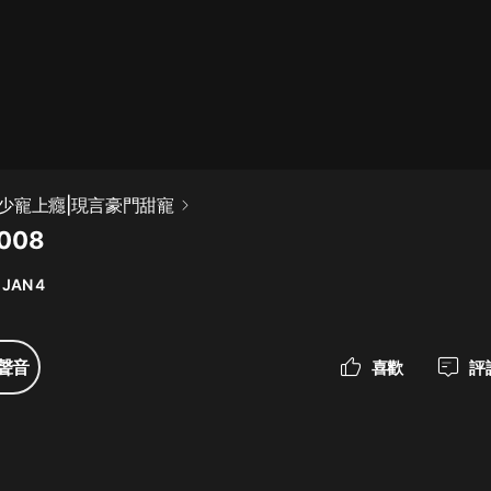
最佳女婿｜都市異能多人有聲劇｜一
種侃侃｜有聲小說
一種侃侃
米小圈上學記:一二三年級 | 暢銷出版
少寵上癮|現言豪門甜寵
物
008
米小圈
 JAN 4
破壞者聯盟篇1-4季·猴子警長科學探
案記|寶寶巴士
寶寶巴士
聲音
喜歡
評
大奉打更人丨頭陀淵領銜多人有聲
劇|暢聽全集|王鶴棣、田曦薇主演影
視劇原著|賣報小郎君
頭陀淵講故事
總有這樣的歌只想一個人聽