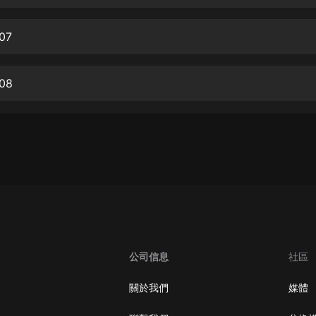
生命科學篇1-2·猴子警長科學探案記|
寶寶巴士科普
寶寶巴士
07
【新民間劇場】我的老千江湖｜ 有聲
的紫襟｜ 魔幻千手
08
有聲的紫襟
《夜色鋼琴曲》
夜色鋼琴曲趙海洋
太荒吞天訣丨熱血玄幻丨紫襟領銜有
聲劇
有聲的紫襟
嫡女貴嫁 | 一刀蘇蘇團隊制作 | 古言
宮鬥重生爽文 多人有聲劇
公司信息
社區
一刀蘇蘇
中國大案紀實 | 每日一驚案！真實案
關於我們
媒體
件恐怖刑偵尚文
大舌頭尚文