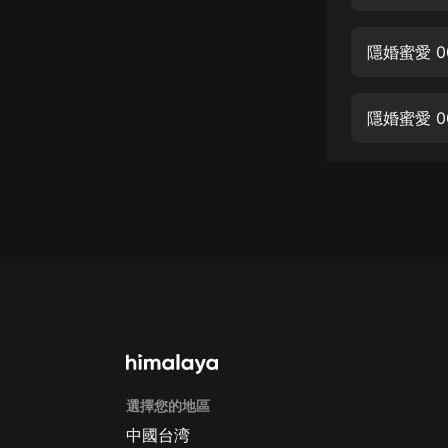
經典名著
人物傳記
隱婚蜜愛 0
電影
生活
隱婚蜜愛 0
英語
日語
課程
少兒教育
二次元
教育培訓
IT科技
選擇您的地區
汽車
中國台湾