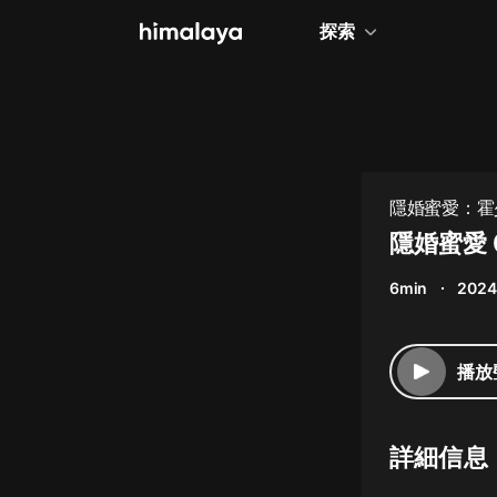
探索
全部
小說
個人成長
隱婚蜜愛：霍
相聲評書
隱婚蜜愛 
兒童
6min
2024
歷史
情感治愈
播放
健康養生
商業財經
詳細信息
廣播劇