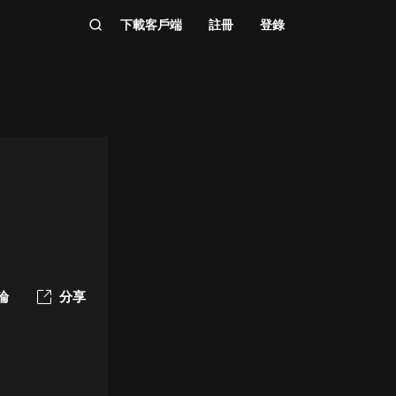
下載客戶端
註冊
登錄
論
分享