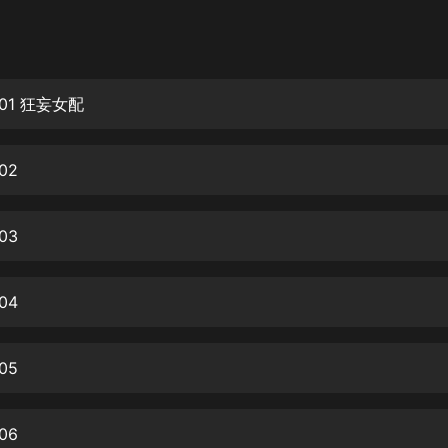
灰姑娘音樂
郭德綱於謙相聲全集
德雲社郭德綱相聲VIP
01 狂妄女配
安全警長啦咘啦哆·假期篇|新篇章加
更|寶寶巴士故事
02
寶寶巴士
凡人修仙傳|楊洋主演影視原著|薑廣
濤配音多播版本
03
光合積木
04
摸金天師【第一季】（紫襟演播）
有聲的紫襟
05
無敵六皇子|爆笑穿越|無敵流皇子|安
燃領銜有聲小說
安燃
06