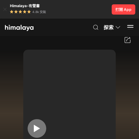
Himalaya-有聲書
打開 App
4.8k 安裝
探索