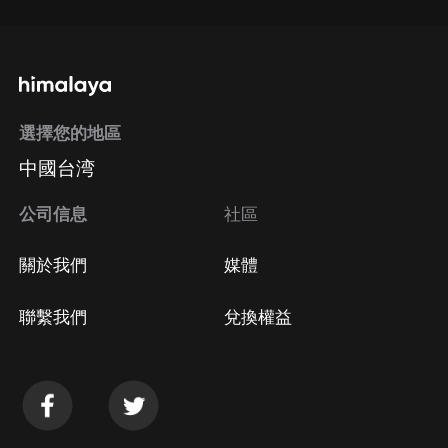
選擇您的地區
中國台湾
公司信息
社區
關於我們
媒體
聯繫我們
兌換權益