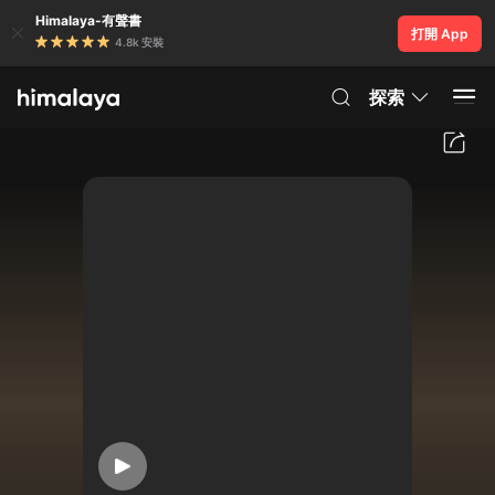
Himalaya-有聲書
打開 App
4.8k 安裝
探索