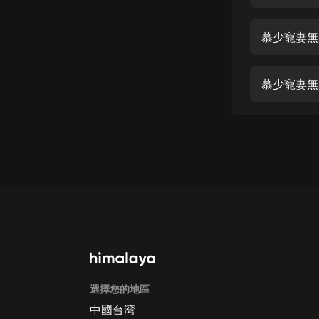
經典名著
人物傳記
慕少寵妻無度
電影
生活
慕少寵妻無度
英語
日語
課程
少兒教育
二次元
教育培訓
IT科技
選擇您的地區
汽車
中國台湾