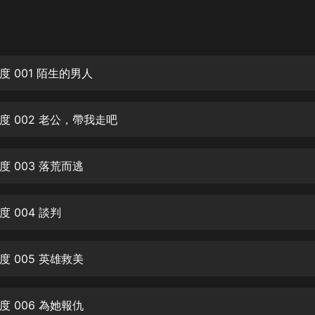
灰姑娘音樂
郭德綱於謙相聲全集
德雲社郭德綱相聲VIP
 001 陌生的男人
安全警長啦咘啦哆·假期篇|新篇章加
更|寶寶巴士故事
度 002 老公，帶我走吧
寶寶巴士
凡人修仙傳|楊洋主演影視原著|薑廣
濤配音多播版本
 003 落荒而逃
光合積木
 004 談判
摸金天師【第一季】（紫襟演播）
有聲的紫襟
 005 英雄救美
無敵六皇子|爆笑穿越|無敵流皇子|安
燃領銜有聲小說
安燃
 006 為她報仇