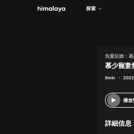
探索
全部
小說
個人成長
先愛后婚：慕
相聲評書
慕少寵妻無
兒童
9min
2022
歷史
情感治愈
播放
健康養生
商業財經
詳細信息
廣播劇