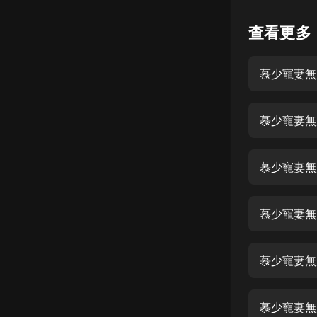
懸疑
查看更多
科幻
慕少寵妻無度
好書精講
外語
慕少寵妻無
耽美
認知思維
慕少寵妻無度
人文
音樂
慕少寵妻無度
粵語
慕少寵妻無度
頭條
娛樂
慕少寵妻無度