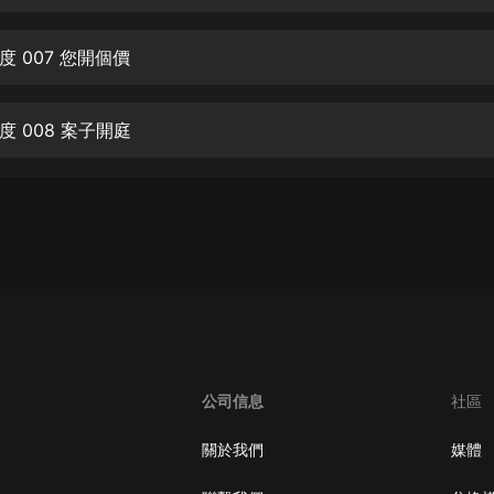
生命科學篇1-2·猴子警長科學探案記|
寶寶巴士科普
寶寶巴士
 007 您開個價
【新民間劇場】我的老千江湖｜ 有聲
的紫襟｜ 魔幻千手
 008 案子開庭
有聲的紫襟
《夜色鋼琴曲》
夜色鋼琴曲趙海洋
太荒吞天訣丨熱血玄幻丨紫襟領銜有
聲劇
有聲的紫襟
嫡女貴嫁 | 一刀蘇蘇團隊制作 | 古言
宮鬥重生爽文 多人有聲劇
公司信息
社區
一刀蘇蘇
中國大案紀實 | 每日一驚案！真實案
關於我們
媒體
件恐怖刑偵尚文
大舌頭尚文