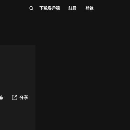
下載客戶端
註冊
登錄
論
分享