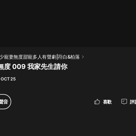
最佳女婿｜都市異能多人有聲劇｜一
種侃侃｜有聲小說
一種侃侃
米小圈上學記:一二三年級 | 暢銷出版
少寵妻無度甜寵多人有聲劇|苻白&柏落
物
度 009 我家先生請你
米小圈
 OCT 25
破壞者聯盟篇1-4季·猴子警長科學探
案記|寶寶巴士
寶寶巴士
聲音
喜歡
評
大奉打更人丨頭陀淵領銜多人有聲
劇|暢聽全集|王鶴棣、田曦薇主演影
視劇原著|賣報小郎君
頭陀淵講故事
總有這樣的歌只想一個人聽