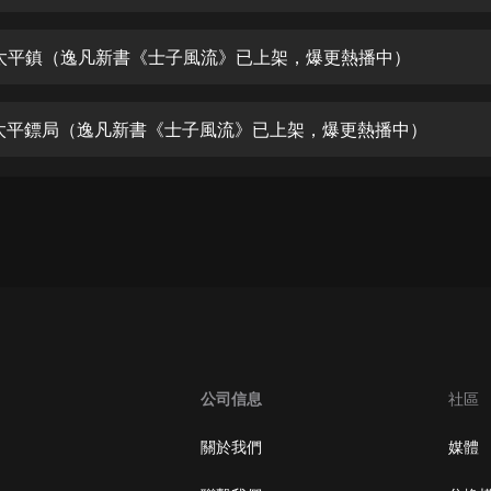
生命科學篇1-2·猴子警長科學探案記|
寶寶巴士科普
寶寶巴士
6 太平鎮（逸凡新書《士子風流》已上架，爆更熱播中）
【新民間劇場】我的老千江湖｜ 有聲
的紫襟｜ 魔幻千手
7 太平鏢局（逸凡新書《士子風流》已上架，爆更熱播中）
有聲的紫襟
《夜色鋼琴曲》
夜色鋼琴曲趙海洋
太荒吞天訣丨熱血玄幻丨紫襟領銜有
聲劇
有聲的紫襟
嫡女貴嫁 | 一刀蘇蘇團隊制作 | 古言
宮鬥重生爽文 多人有聲劇
公司信息
社區
一刀蘇蘇
中國大案紀實 | 每日一驚案！真實案
關於我們
媒體
件恐怖刑偵尚文
大舌頭尚文