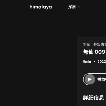
探索
全部
小說
個人成長
無仙 | 長篇
相聲評書
無仙 0
兒童
9min
2022
歷史
情感治愈
播放
健康養生
商業財經
詳細信息
廣播劇