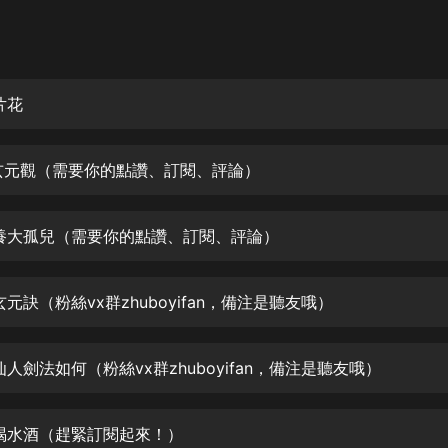
灰姑娘音樂
郭德綱於謙相聲全集
德雲社郭德綱相聲VIP
片花
安全警長啦咘啦哆·假期篇|新篇章加
更|寶寶巴士故事
1 玄元觀（需要你的點讚、訂閱、評論）
寶寶巴士
凡人修仙傳|楊洋主演影視原著|薑廣
濤配音多播版本
2 養大孤兒（需要你的點讚、訂閱、評論）
光合積木
 玄元訣（粉絲vx群zhuboyifan，備注是聽友哦）
摸金天師【第一季】（紫襟演播）
有聲的紫襟
 仙人劍法如何（粉絲vx群zhuboyifan，備注是聽友哦）
無敵六皇子|爆笑穿越|無敵流皇子|安
燃領銜有聲小說
安燃
5 喝水酒（趕緊訂閱起來！）