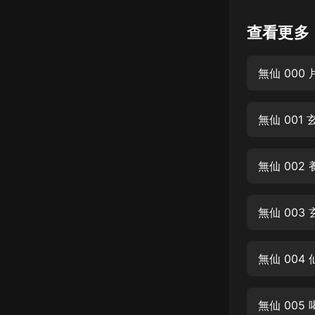
懸疑
查看更多
科幻
無仙 000 
好書精講
外語
無仙 00
耽美
認知思維
無仙 00
人文
音樂
無仙 003
粵語
無仙 004
頭條
娛樂
無仙 00