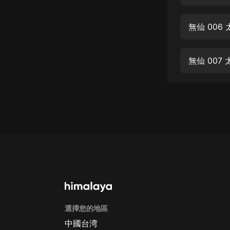
經典名著
人物傳記
無仙 00
電影
生活
無仙 00
英語
日語
課程
少兒教育
二次元
教育培訓
IT科技
選擇您的地區
汽車
中國台湾