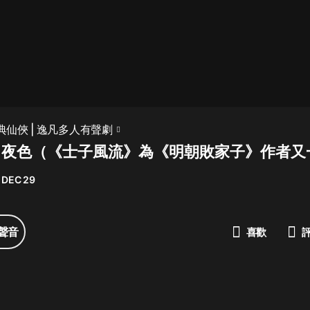
最佳女婿｜都市異能多人有聲劇｜一
種侃侃｜有聲小說
一種侃侃
米小圈上學記:一二三年級 | 暢銷出版
古典仙俠 | 逸凡多人有聲劇
物
09 夜色（《士子風流》為《明朝敗家子》作者
米小圈
 DEC 29
破壞者聯盟篇1-4季·猴子警長科學探
案記|寶寶巴士
寶寶巴士
聲音
喜歡
大奉打更人丨頭陀淵領銜多人有聲
劇|暢聽全集|王鶴棣、田曦薇主演影
視劇原著|賣報小郎君
頭陀淵講故事
總有這樣的歌只想一個人聽