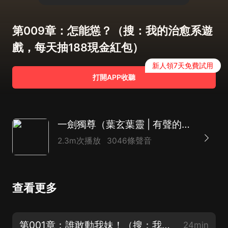
第009章：怎能慫？（搜：我的治愈系遊
戲，每天抽188現金紅包）
新人領7天免費試用
打開APP收聽
一劍獨尊（葉玄葉靈 | 有聲的紫襟 | 男女雙播）|北劍江湖
2.3m次播放
3046條聲音
查看更多
第001章：誰敢動我妹！（搜：我的治愈系遊戲，每天抽188現金紅包）
24min