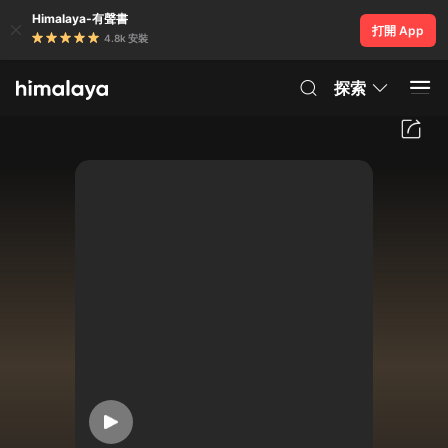
Himalaya-有聲書
打開 App
4.8k 安裝
探索