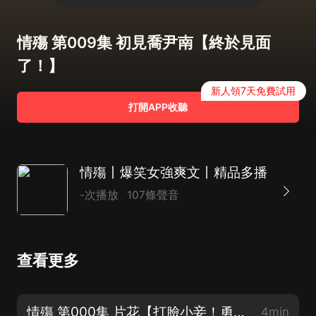
情殤 第009集 初見喬尹南【終於見面
了！】
新人領7天免費試用
打開APP收聽
情殤丨爆笑女強爽文丨精品多播
-次播放
107條聲音
查看更多
情殤 第000集 片花【打臉小妾！勇鬥老虎！智闖青樓！男主4選1！】
4min