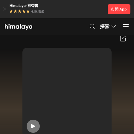
Himalaya-有聲書
打開 App
4.8k 安裝
探索