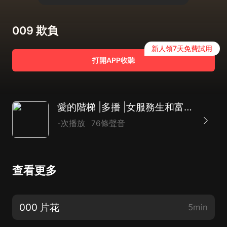
009 欺負
新人領7天免費試用
打開APP收聽
愛的階梯 |多播 |女服務生和富二代公子的愛情糾葛
-次播放
76條聲音
查看更多
000 片花
5min