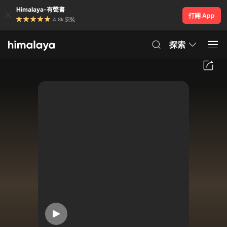
Himalaya-有聲書
打開 App
4.8k 安裝
探索