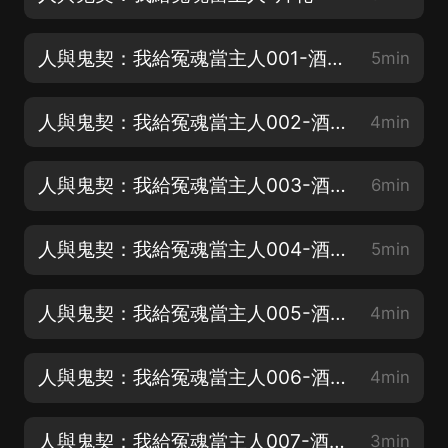
人與鬼契：我給冤魂當主人001-酒店女鬼之引子
5min
人與鬼契：我給冤魂當主人002-酒店女鬼之它不是人
4min
人與鬼契：我給冤魂當主人003-酒店女鬼之血煞鬼
6min
人與鬼契：我給冤魂當主人004-酒店女鬼之廁鬼
5min
人與鬼契：我給冤魂當主人005-酒店女鬼之血色走廊
4min
人與鬼契：我給冤魂當主人006-酒店女鬼之詭異大叔
4min
人與鬼契：我給冤魂當主人007-酒店女鬼之殺死女鬼
3min