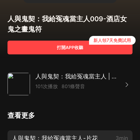
人與鬼契：我給冤魂當主人009-酒店女
鬼之畫鬼符
新人領7天免費試用
打開APP收聽
人與鬼契：我給冤魂當主人 | 校園鬼怪靈異【多播】
101次播放
801條聲音
查看更多
人與鬼契：我給冤魂當主人-片花
3min