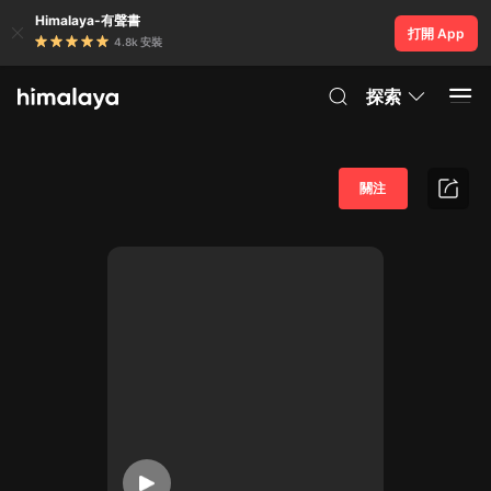
Himalaya-有聲書
打開 App
4.8k 安裝
探索
關注