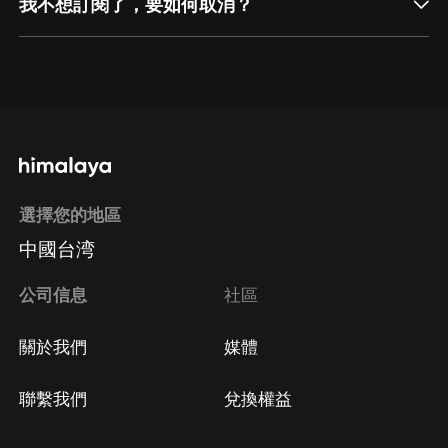
我不想訂閱了，要如何取消？
通過網頁端訂閱如何取消？
點擊這裡
通過手機端訂閱如何取消？
選擇您的地區
Apple Store取消訂閱
中國台湾
方法
Google Play取消訂閱方法
公司信息
社區
關於我們
媒體
聯繫我們
兌換權益