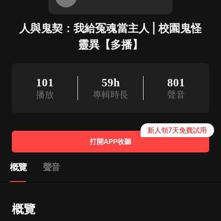
人與鬼契：我給冤魂當主人 | 校園鬼怪
靈異【多播】
101
59h
801
播放
專輯時長
聲音
新人領7天免費試用
打開APP收聽
概覽
聲音
概覽