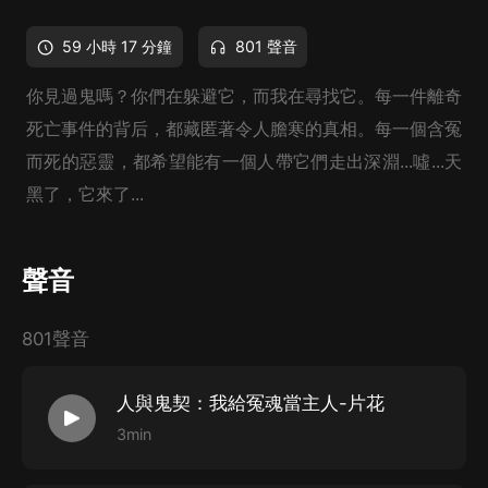
59 小時 17 分鐘
801 聲音
你見過鬼嗎？你們在躲避它，而我在尋找它。每一件離奇
死亡事件的背后，都藏匿著令人膽寒的真相。每一個含冤
而死的惡靈，都希望能有一個人帶它們走出深淵...噓...天
黑了，它來了...
聲音
801聲音
人與鬼契：我給冤魂當主人-片花
3min