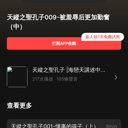
天縱之聖孔子009-被羞辱后更加勤奮
（中）
新人領7天免費試用
打開APP收聽
天縱之聖孔子 |海戀天講述中國歷史上第一大聖人
217次播放
105條聲音
查看更多
天縱之聖孔子001-懂事的孩子（上）
8min