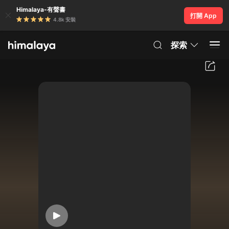
Himalaya-有聲書
打開 App
4.8k 安裝
探索