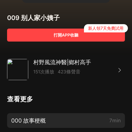
009 别人家小姨子
新人領7天免費試用
打開APP收聽
村野風流神醫|鄉村高手
151次播放
423條聲音
查看更多
000 故事梗概
7min