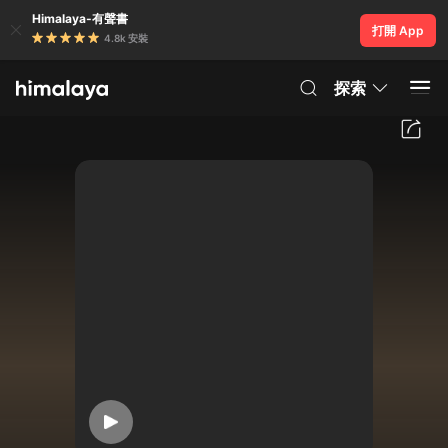
Himalaya-有聲書
打開 App
4.8k 安裝
探索