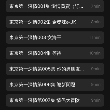
東京第一深情001集 愛情買賣（訂閱，月票滿百加更）
7min
東京第一深情002集 金發辣妹JK
8min
東京第一深情003 女海王
11min
東京第一深情004集 等待
10min
東京第一深情第005集 你的男朋友多大
9min
東京第一深情第006集 迎新問題
9min
東京第一深情第007集 情侶大冒險
9min