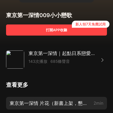
東京第一深情009小小戀歌
新人領7天免費試用
打開APP收聽
東京第一深情｜起點日系戀愛輕小說霸榜作品｜多播多女主
143次播放
685條聲音
查看更多
東京第一深情 片花（新書上架，懇請訂閱！）
2min