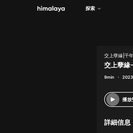
探索
全部
小說
個人成長
交上孽緣|千
相聲評書
交上孽緣
兒童
9min
2023
歷史
情感治愈
播放
健康養生
商業財經
詳細信息
廣播劇