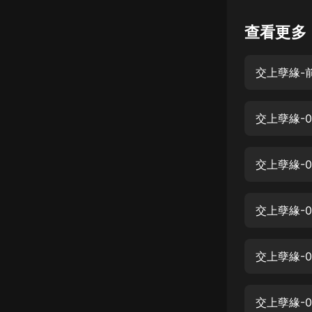
懸疑
查看更多
科幻
交上孽緣-
好書精講
外語
交上孽緣-
耽美
認知思維
交上孽緣-
人文
音樂
交上孽緣-
粵語
交上孽緣-
頭條
娛樂
交上孽緣-