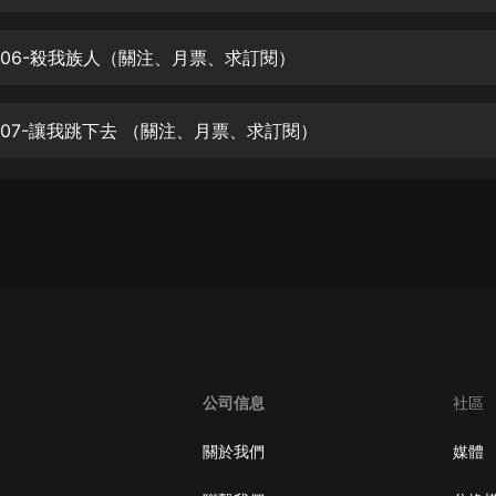
生命科學篇1-2·猴子警長科學探案記|
寶寶巴士科普
寶寶巴士
006-殺我族人（關注、月票、求訂閱）
【新民間劇場】我的老千江湖｜ 有聲
的紫襟｜ 魔幻千手
007-讓我跳下去 （關注、月票、求訂閱）
有聲的紫襟
《夜色鋼琴曲》
夜色鋼琴曲趙海洋
太荒吞天訣丨熱血玄幻丨紫襟領銜有
聲劇
有聲的紫襟
嫡女貴嫁 | 一刀蘇蘇團隊制作 | 古言
宮鬥重生爽文 多人有聲劇
公司信息
社區
一刀蘇蘇
中國大案紀實 | 每日一驚案！真實案
關於我們
媒體
件恐怖刑偵尚文
大舌頭尚文