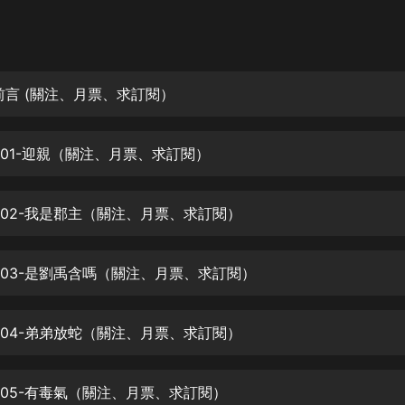
灰姑娘音樂
郭德綱於謙相聲全集
德雲社郭德綱相聲VIP
前言 (關注、月票、求訂閱）
安全警長啦咘啦哆·假期篇|新篇章加
更|寶寶巴士故事
001-迎親（關注、月票、求訂閱）
寶寶巴士
凡人修仙傳|楊洋主演影視原著|薑廣
濤配音多播版本
002-我是郡主（關注、月票、求訂閱）
光合積木
003-是劉禹含嗎（關注、月票、求訂閱）
摸金天師【第一季】（紫襟演播）
有聲的紫襟
004-弟弟放蛇（關注、月票、求訂閱）
無敵六皇子|爆笑穿越|無敵流皇子|安
燃領銜有聲小說
安燃
005-有毒氣（關注、月票、求訂閱）