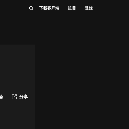
下載客戶端
註冊
登錄
論
分享