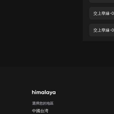
經典名著
人物傳記
交上孽緣-
電影
生活
交上孽緣-
英語
日語
課程
少兒教育
二次元
教育培訓
IT科技
選擇您的地區
汽車
中國台湾