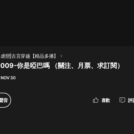
最佳女婿｜都市異能多人有聲劇｜一
種侃侃｜有聲小說
一種侃侃
米小圈上學記:一二三年級 | 暢銷出版
年虐戀|古言穿越【精品多播】
物
-009-你是啞巴嗎 （關注、月票、求訂閱）
米小圈
 NOV 30
破壞者聯盟篇1-4季·猴子警長科學探
案記|寶寶巴士
寶寶巴士
聲音
喜歡
評
大奉打更人丨頭陀淵領銜多人有聲
劇|暢聽全集|王鶴棣、田曦薇主演影
視劇原著|賣報小郎君
頭陀淵講故事
總有這樣的歌只想一個人聽