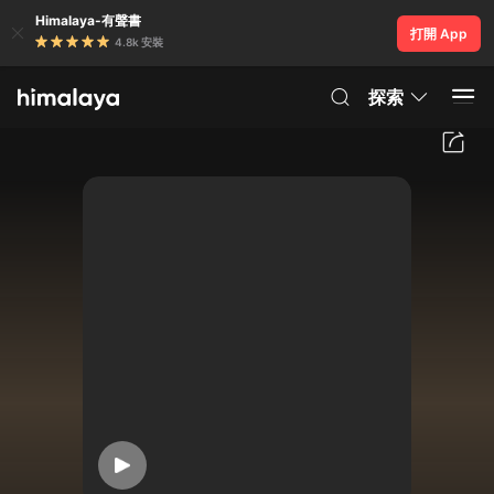
Himalaya-有聲書
打開 App
4.8k 安裝
探索