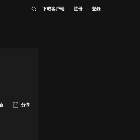
下載客戶端
註冊
登錄
論
分享