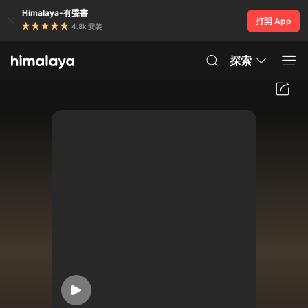
Himalaya-有聲書
打開 App
4.8k 安裝
探索