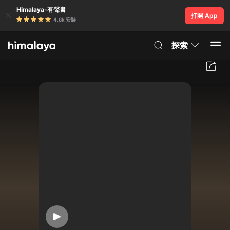
Himalaya-有聲書
打開 App
4.8k 安裝
探索