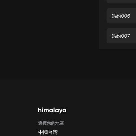
經典名著
人物傳記
婚約006
電影
生活
婚約007
英語
日語
課程
少兒教育
二次元
教育培訓
IT科技
選擇您的地區
汽車
中國台湾