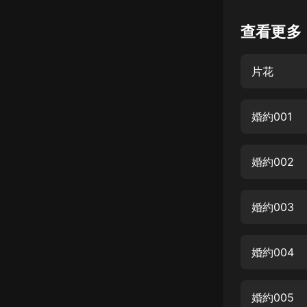
懸疑
查看更多
科幻
片花
好書精講
外語
婚約001
耽美
認知思維
婚約002
人文
音樂
婚約003
粵語
婚約004
頭條
娛樂
婚約005