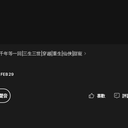
最佳女婿｜都市異能多人有聲劇｜一
種侃侃｜有聲小說
一種侃侃
米小圈上學記:一二三年級 | 暢銷出版
年等一回|三生三世|穿越|重生|仙俠|甜寵
物
米小圈
 FEB 29
破壞者聯盟篇1-4季·猴子警長科學探
案記|寶寶巴士
寶寶巴士
聲音
喜歡
評
大奉打更人丨頭陀淵領銜多人有聲
劇|暢聽全集|王鶴棣、田曦薇主演影
視劇原著|賣報小郎君
頭陀淵講故事
總有這樣的歌只想一個人聽