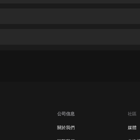
生命科學篇1-2·猴子警長科學探案記|
寶寶巴士科普
寶寶巴士
【新民間劇場】我的老千江湖｜ 有聲
的紫襟｜ 魔幻千手
有聲的紫襟
《夜色鋼琴曲》
夜色鋼琴曲趙海洋
太荒吞天訣丨熱血玄幻丨紫襟領銜有
聲劇
有聲的紫襟
嫡女貴嫁 | 一刀蘇蘇團隊制作 | 古言
宮鬥重生爽文 多人有聲劇
公司信息
社區
一刀蘇蘇
中國大案紀實 | 每日一驚案！真實案
關於我們
媒體
件恐怖刑偵尚文
大舌頭尚文