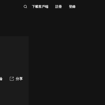
下載客戶端
註冊
登錄
論
分享