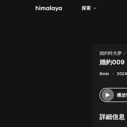
探索
全部
小說
個人成長
婚約時光夢：千
相聲評書
婚約009
兒童
9min
2024
歷史
情感治愈
播放
健康養生
商業財經
詳細信息
廣播劇