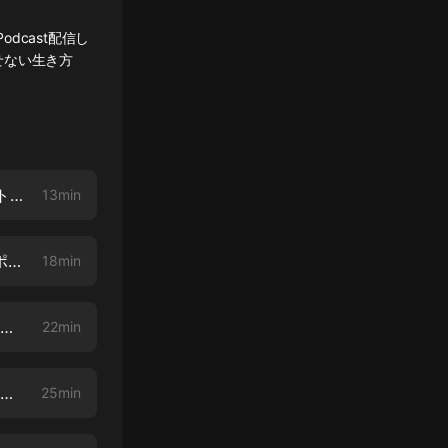
dcast配信し
せない生き方
第011話＊Podcast フルールアロマ代表島津さんとの対談・ポッドキャスト！〜子育てと仕事を両立する方法！ネガティブな感情は悪いことじゃない！〜
13min
第010話＊Podcast「売り込まないクロージングコーチ」かおりんさんとポッドキャスト＠鎌倉・２０１８年は行動斷捨離で締めくくろう！
18min
第009話＊Podcast 朝活／ayanoha代表大城綾とインストラクター未來のフリートーク
22min
第008話＊Podcast 力技では無い身體のケアや動作法・自分や人との関わり方〜整體師・古武術研究家田中洋平先生×ayanoha代表大城綾〜
25min