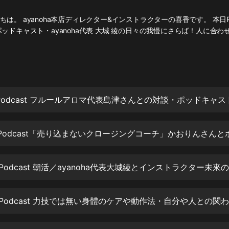
灰姑娘音樂
は。 ayanoha本店ディレクター&インストラクターの喜香です。 本日Po
ポッドキャスト・ayanoha代表 大城 綾の日々の我慢にさらば！人に合わ
郭德綱於謙相聲全集
德雲社郭德綱相聲VIP
安全警長啦咘啦哆·假期篇|新篇章加
更|寶寶巴士故事
寶寶巴士
凡人修仙傳|楊洋主演影視原著|薑廣
濤配音多播版本
光合積木
摸金天師【第一季】（紫襟演播）
有聲的紫襟
無敵六皇子|爆笑穿越|無敵流皇子|安
燃領銜有聲小說
安燃