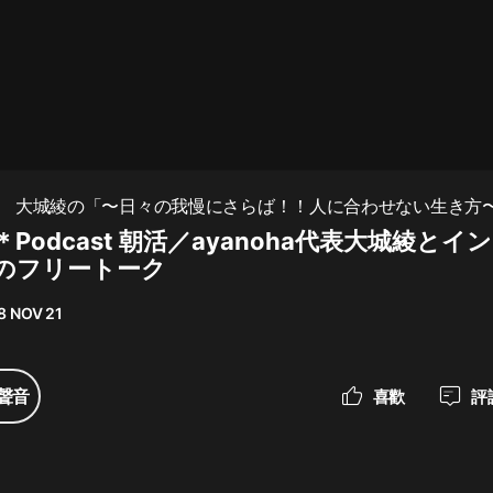
最佳女婿｜都市異能多人有聲劇｜一
種侃侃｜有聲小說
一種侃侃
米小圈上學記:一二三年級 | 暢銷出版
a代表 大城綾の「〜日々の我慢にさらば！！人に合わせない生き方
物
＊Podcast 朝活／ayanoha代表大城綾と
米小圈
のフリートーク
破壞者聯盟篇1-4季·猴子警長科學探
案記|寶寶巴士
8 NOV 21
寶寶巴士
大奉打更人丨頭陀淵領銜多人有聲
聲音
喜歡
評
劇|暢聽全集|王鶴棣、田曦薇主演影
視劇原著|賣報小郎君
頭陀淵講故事
總有這樣的歌只想一個人聽