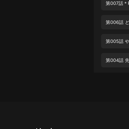
經典名著
人物傳記
電影
生活
英語
日語
第004話
課程
少兒教育
二次元
教育培訓
IT科技
汽車