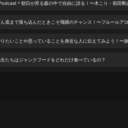
生命科學篇1-2·猴子警長科學探案記|
寶寶巴士科普
寶寶巴士
【新民間劇場】我的老千江湖｜ 有聲
的紫襟｜ 魔幻千手
有聲的紫襟
《夜色鋼琴曲》
夜色鋼琴曲趙海洋
 先生たちはジャンクフードをどれだけ食べているの？
太荒吞天訣丨熱血玄幻丨紫襟領銜有
聲劇
有聲的紫襟
嫡女貴嫁 | 一刀蘇蘇團隊制作 | 古言
宮鬥重生爽文 多人有聲劇
一刀蘇蘇
中國大案紀實 | 每日一驚案！真實案
件恐怖刑偵尚文
大舌頭尚文