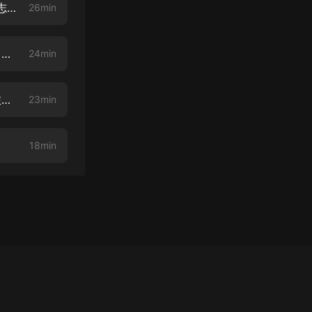
第007話＊Podcast＊朝日が昇る森の中で自由に語る！〜木こり・前田剛志さん×ayanoha代表 大城綾〜
26min
第006話 どん底まで落ち込んだときこそ飛躍のチャンス！〜フルールアロマ代表島津美加社長のマインドリセット方法〜
24min
第005話 やりたいことや思っていることを身近な人に伝えてみよう！〜旅先からフリートークでお送りします〜
23min
18min