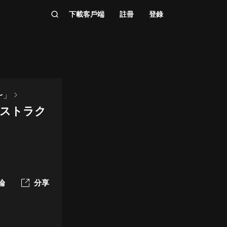
下載客戶端
註冊
登錄
〜」
インストラク
論
分享