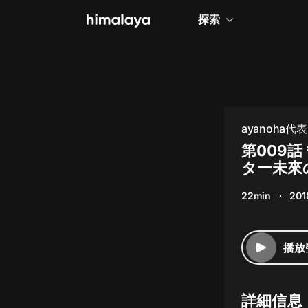
探索
全部
小說
個人成長
ayanoh
相聲評書
第009話
ター未來
兒童
22min
201
歷史
情感治愈
播放
健康養生
商業財經
詳細信息
廣播劇