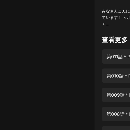
懸疑
みなさんこんにち
ています！ ＜
科幻
＞…
好書精講
查看更多
外語
耽美
認知思維
人文
音樂
粵語
頭條
娛樂