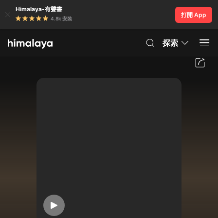
Himalaya-有聲書
打開 App
4.8k 安裝
探索