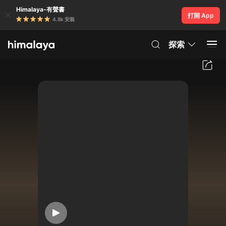
Himalaya-有聲書
打開 App
4.8k 安裝
探索