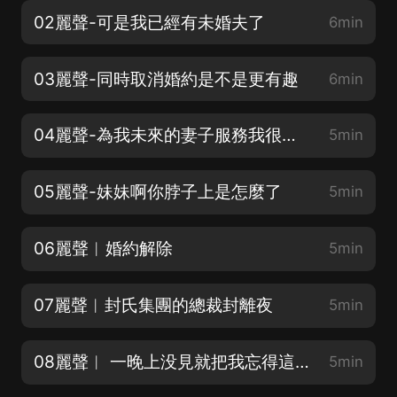
02麗聲-可是我已經有未婚夫了
6min
03麗聲-同時取消婚約是不是更有趣
6min
04麗聲-為我未來的妻子服務我很榮幸
5min
05麗聲-妹妹啊你脖子上是怎麼了
5min
06麗聲︱婚約解除
5min
07麗聲︱封氏集團的總裁封離夜
5min
08麗聲︱ 一晚上没見就把我忘得這麼干淨
5min