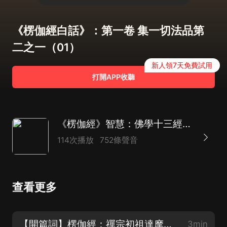
《楞伽經白話》：第一卷 集一切法品第
二之一（01）
新人領7天免費試用
打開APP收聽
《楞伽經》智慧：佛學十三經｜明心見性·破除煩惱
114次播放
752條聲音
查看更多
【開篇詞】楞伽經：禪宗初祖達摩以心印心的根本經典
3min