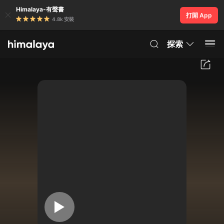
Himalaya-有聲書
打開 App
4.8k 安裝
探索