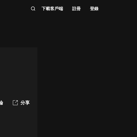
下載客戶端
註冊
登錄
論
分享