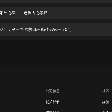
生命科學篇1-2·猴子警長科學探案記|
寶寶巴士科普
寶寶巴士
消除心障——達到內心寧靜
【新民間劇場】我的老千江湖｜ 有聲
的紫襟｜ 魔幻千手
話》：第一卷 羅婆那王勸請品第一（04）
有聲的紫襟
《夜色鋼琴曲》
夜色鋼琴曲趙海洋
太荒吞天訣丨熱血玄幻丨紫襟領銜有
聲劇
有聲的紫襟
嫡女貴嫁 | 一刀蘇蘇團隊制作 | 古言
宮鬥重生爽文 多人有聲劇
公司信息
社區
一刀蘇蘇
中國大案紀實 | 每日一驚案！真實案
關於我們
媒體
件恐怖刑偵尚文
大舌頭尚文