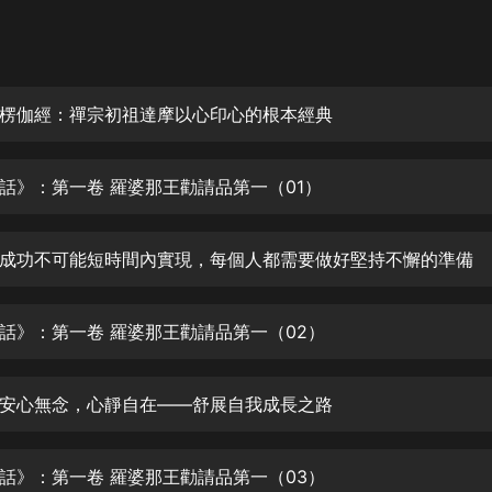
灰姑娘音樂
郭德綱於謙相聲全集
德雲社郭德綱相聲VIP
楞伽經：禪宗初祖達摩以心印心的根本經典
安全警長啦咘啦哆·假期篇|新篇章加
更|寶寶巴士故事
話》：第一卷 羅婆那王勸請品第一（01）
寶寶巴士
凡人修仙傳|楊洋主演影視原著|薑廣
濤配音多播版本
成功不可能短時間內實現，每個人都需要做好堅持不懈的準備
光合積木
話》：第一卷 羅婆那王勸請品第一（02）
摸金天師【第一季】（紫襟演播）
有聲的紫襟
安心無念，心靜自在——舒展自我成長之路
無敵六皇子|爆笑穿越|無敵流皇子|安
燃領銜有聲小說
安燃
話》：第一卷 羅婆那王勸請品第一（03）