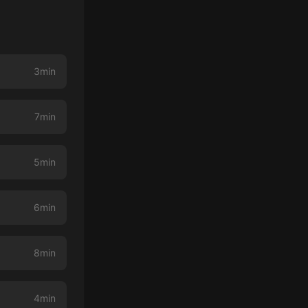
3min
7min
5min
6min
8min
4min