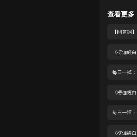
懸疑
查看更多
科幻
【開篇詞】
好書精講
外語
《楞伽經白
耽美
認知思維
每日一禪：
人文
音樂
《楞伽經白
粵語
每日一禪：
頭條
娛樂
《楞伽經白