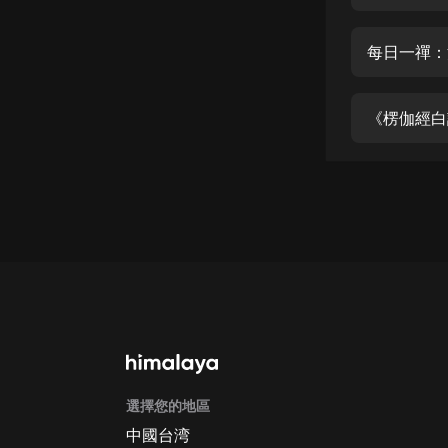
經典名著
人物傳記
每日一禪：
電影
生活
《楞伽經白
英語
日語
課程
少兒教育
二次元
教育培訓
IT科技
選擇您的地區
汽車
中國台湾