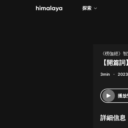
探索
全部
小說
個人成長
《楞伽經》智
相聲評書
【開篇詞
兒童
3min
2023
歷史
情感治愈
播放
健康養生
商業財經
詳細信息
廣播劇