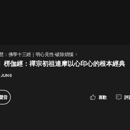
最佳女婿｜都市異能多人有聲劇｜一
種侃侃｜有聲小說
一種侃侃
米小圈上學記:一二三年級 | 暢銷出版
慧：佛學十三經｜明心見性·破除煩惱
物
】楞伽經：禪宗初祖達摩以心印心的根本經典
米小圈
 JUN 6
破壞者聯盟篇1-4季·猴子警長科學探
案記|寶寶巴士
寶寶巴士
聲音
喜歡
評
大奉打更人丨頭陀淵領銜多人有聲
劇|暢聽全集|王鶴棣、田曦薇主演影
視劇原著|賣報小郎君
頭陀淵講故事
總有這樣的歌只想一個人聽