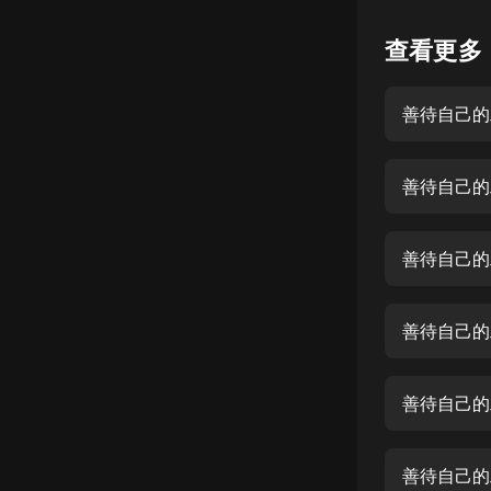
懸疑
查看更多
科幻
善待自己的
好書精講
外語
善待自己的
耽美
認知思維
善待自己的
人文
音樂
善待自己的
粵語
善待自己的
頭條
娛樂
善待自己的