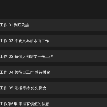
灰姑娘音樂
郭德綱於謙相聲全集
德雲社郭德綱相聲VIP
工作 01 到底為誰
安全警長啦咘啦哆·假期篇|新篇章加
更|寶寶巴士故事
工作 02 不要只為薪水而工作
寶寶巴士
凡人修仙傳|楊洋主演影視原著|薑廣
濤配音多播版本
工作 03 每個人都需要一份工作
光合積木
工作 04 善待自工作 善待機會
摸金天師【第一季】（紫襟演播）
有聲的紫襟
工作 05 消極等待 錯失機會
無敵六皇子|爆笑穿越|無敵流皇子|安
燃領銜有聲小說
安燃
工作第6集 掌握有價值的信息