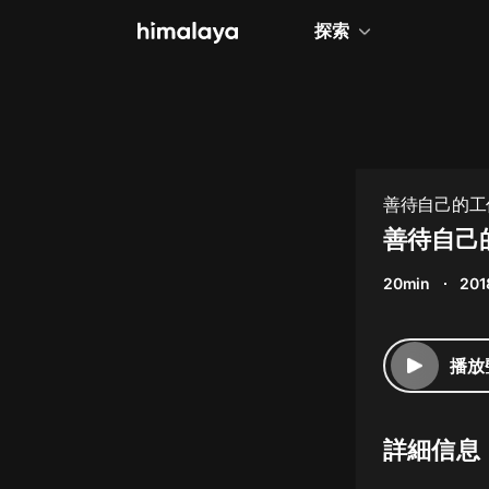
探索
全部
小說
個人成長
善待自己的工
相聲評書
善待自己的
兒童
20min
201
歷史
情感治愈
播放
健康養生
商業財經
詳細信息
廣播劇