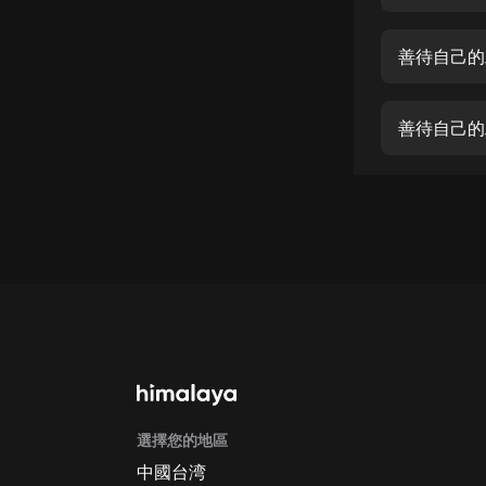
經典名著
人物傳記
善待自己的工
電影
生活
善待自己的
英語
日語
課程
少兒教育
二次元
教育培訓
IT科技
選擇您的地區
汽車
中國台湾