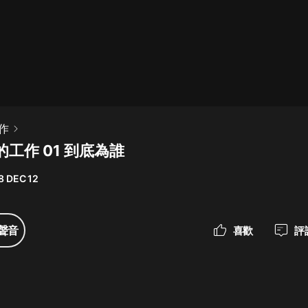
最佳女婿｜都市異能多人有聲劇｜一
種侃侃｜有聲小說
一種侃侃
米小圈上學記:一二三年級 | 暢銷出版
作
物
工作 01 到底為誰
米小圈
8 DEC 12
破壞者聯盟篇1-4季·猴子警長科學探
案記|寶寶巴士
寶寶巴士
聲音
喜歡
評
大奉打更人丨頭陀淵領銜多人有聲
劇|暢聽全集|王鶴棣、田曦薇主演影
視劇原著|賣報小郎君
頭陀淵講故事
總有這樣的歌只想一個人聽