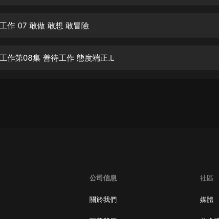
生命科學篇1-2·猴子警長科學探案記|
寶寶巴士科普
寶寶巴士
作 07 敢做 敢想 敢冒險
【新民間劇場】我的老千江湖｜ 有聲
的紫襟｜ 魔幻千手
工作第08集 善待工作 態度端正.L
有聲的紫襟
《夜色鋼琴曲》
夜色鋼琴曲趙海洋
太荒吞天訣丨熱血玄幻丨紫襟領銜有
聲劇
有聲的紫襟
嫡女貴嫁 | 一刀蘇蘇團隊制作 | 古言
宮鬥重生爽文 多人有聲劇
公司信息
社區
一刀蘇蘇
中國大案紀實 | 每日一驚案！真實案
關於我們
媒體
件恐怖刑偵尚文
大舌頭尚文