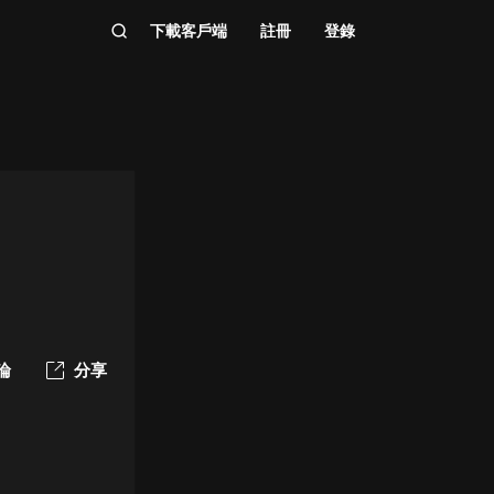
下載客戶端
註冊
登錄
論
分享