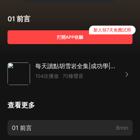
01 前言
新人領7天免費試用
打開APP收聽
每天讀點胡雪岩全集|成功學|善於用人
104次播放
70條聲音
查看更多
01 前言
8min