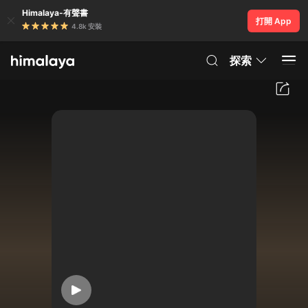
Himalaya-有聲書
打開 App
4.8k 安裝
探索