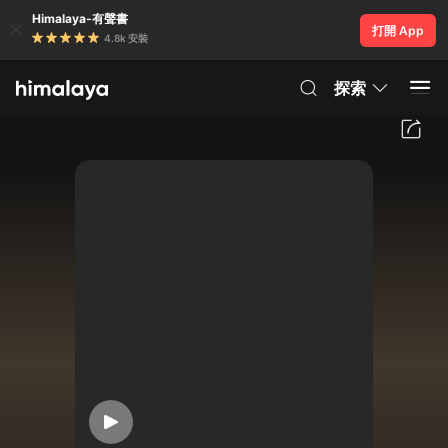
Himalaya-有聲書
打開 App
4.8k 安裝
探索