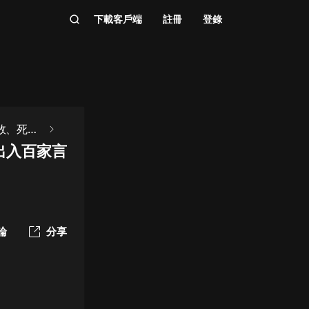
下載客戶端
註冊
登錄
敗、死
出入百家言
論
分享