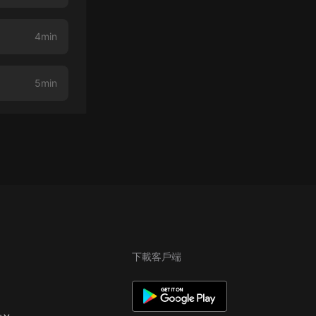
4min
5min
下載客戶端