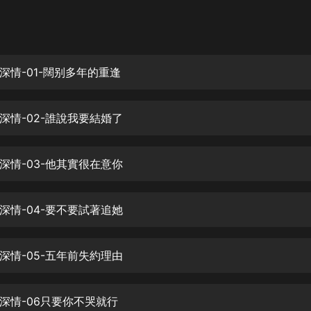
灰姑娘音樂
郭德綱於謙相聲全集
德雲社郭德綱相聲VIP
深情-01-闊别多年的重逢
安全警長啦咘啦哆·假期篇|新篇章加
更|寶寶巴士故事
深情-02-誰說我要結婚了
寶寶巴士
凡人修仙傳|楊洋主演影視原著|薑廣
濤配音多播版本
深情-03-他其實很在意你
光合積木
深情-04-要不要試著追她
摸金天師【第一季】（紫襟演播）
有聲的紫襟
深情-05-五年前失約理由
無敵六皇子|爆笑穿越|無敵流皇子|安
燃領銜有聲小說
安燃
深情-06只要你不哭就行