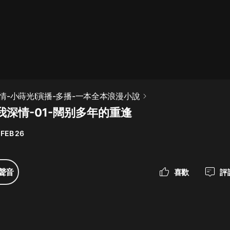
最佳女婿｜都市異能多人有聲劇｜一
種侃侃｜有聲小說
一種侃侃
米小圈上學記:一二三年級 | 暢銷出版
情-小蒔光l演播-多播-一本全本浪漫小說
物
我深情-01-闊别多年的重逢
米小圈
 FEB 26
破壞者聯盟篇1-4季·猴子警長科學探
案記|寶寶巴士
寶寶巴士
聲音
喜歡
評
大奉打更人丨頭陀淵領銜多人有聲
劇|暢聽全集|王鶴棣、田曦薇主演影
視劇原著|賣報小郎君
頭陀淵講故事
總有這樣的歌只想一個人聽