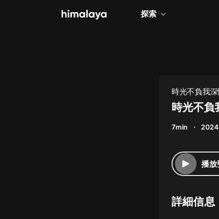
探索
全部
小說
個人成長
時光不負我深
相聲評書
時光不負
兒童
7min
2024
歷史
情感治愈
播放
健康養生
商業財經
詳細信息
廣播劇