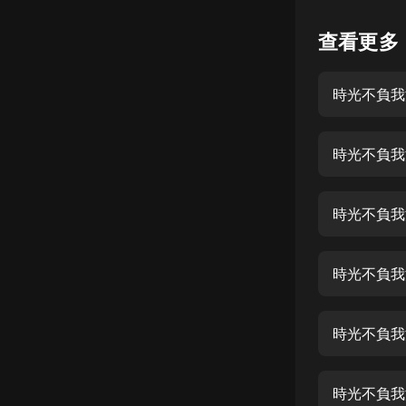
懸疑
查看更多
科幻
時光不負我
好書精講
外語
時光不負我
耽美
認知思維
時光不負我
人文
音樂
時光不負我
粵語
時光不負我
頭條
娛樂
時光不負我