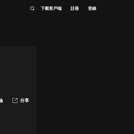
下載客戶端
註冊
登錄
論
分享