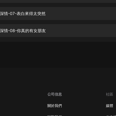
生命科學篇1-2·猴子警長科學探案記|
寶寶巴士科普
寶寶巴士
深情-07-表白來得太突然
【新民間劇場】我的老千江湖｜ 有聲
的紫襟｜ 魔幻千手
深情-08-你真的有女朋友
有聲的紫襟
《夜色鋼琴曲》
夜色鋼琴曲趙海洋
太荒吞天訣丨熱血玄幻丨紫襟領銜有
聲劇
有聲的紫襟
嫡女貴嫁 | 一刀蘇蘇團隊制作 | 古言
宮鬥重生爽文 多人有聲劇
公司信息
社區
一刀蘇蘇
中國大案紀實 | 每日一驚案！真實案
關於我們
媒體
件恐怖刑偵尚文
大舌頭尚文