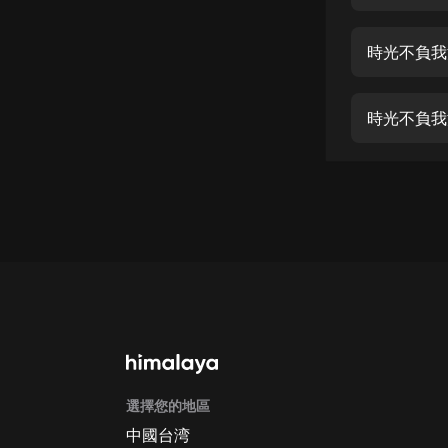
經典名著
人物傳記
時光不負我
電影
生活
時光不負我
英語
日語
課程
少兒教育
二次元
教育培訓
IT科技
選擇您的地區
汽車
中國台湾