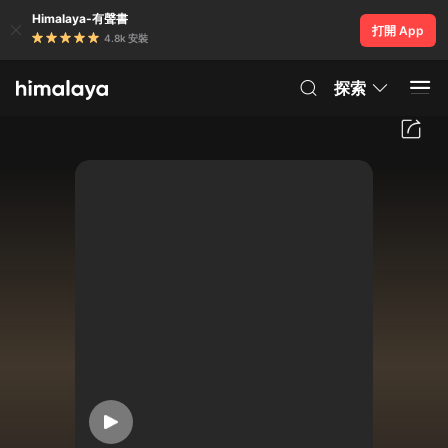
Himalaya-有聲書
打開 App
4.8k 安裝
探索