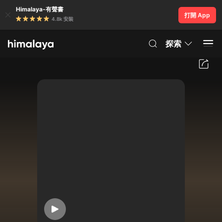
Himalaya-有聲書
打開 App
4.8k 安裝
探索