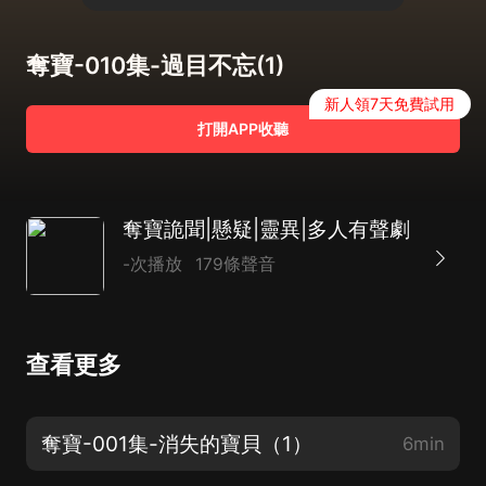
奪寶-010集-過目不忘(1)
新人領7天免費試用
打開APP收聽
奪寶詭聞|懸疑|靈異|多人有聲劇
-次播放
179條聲音
查看更多
奪寶-001集-消失的寶貝（1）
6min