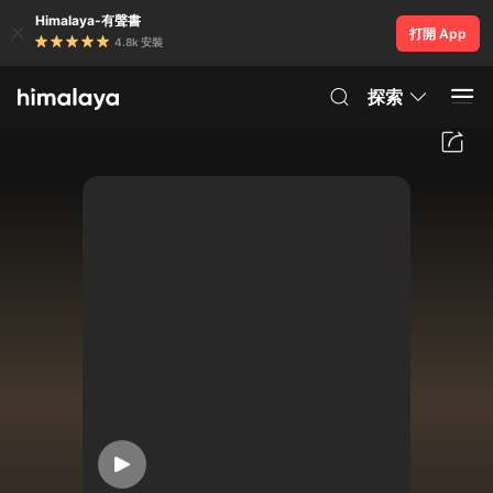
Himalaya-有聲書
打開 App
4.8k 安裝
探索