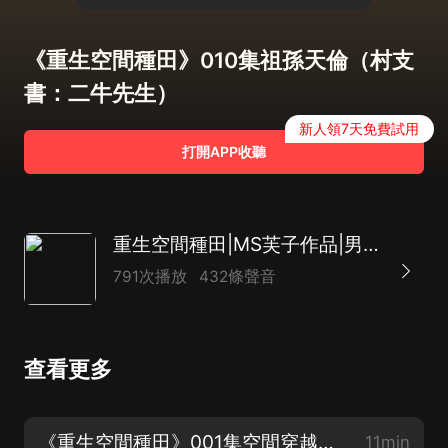
《重生空間種田》010集祖孫天倫（村支
書：二牛先生）
新人領7天免費試用
打開APP收聽
重生空間種田|MS芙子作品|男女雙穿越|多人有聲劇
791次播放
432條聲音
查看更多
《重生空間種田》001集空間穿越（小仙：黛月）訂閱專輯五星優質好評領紅包咯！
11min