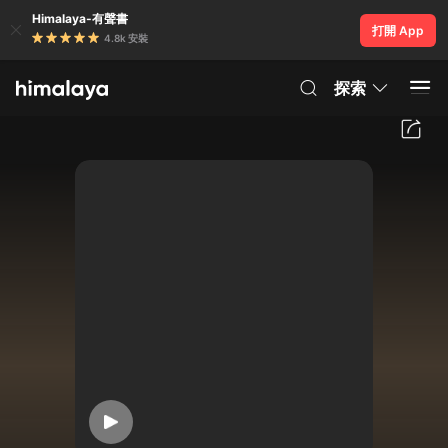
Himalaya-有聲書
打開 App
4.8k 安裝
探索