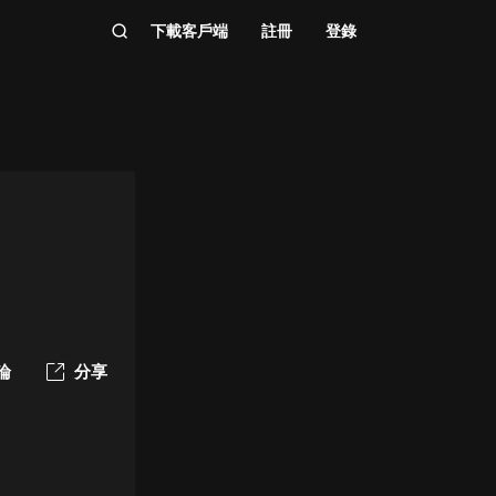
下載客戶端
註冊
登錄
論
分享