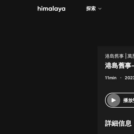
探索
全部
小說
個人成長
港島舊事 | 
相聲評書
港島舊事-
兒童
11min
202
歷史
情感治愈
播放
健康養生
商業財經
詳細信息
廣播劇