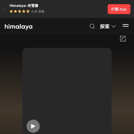
Himalaya-有聲書
打開 App
4.8k 安裝
探索