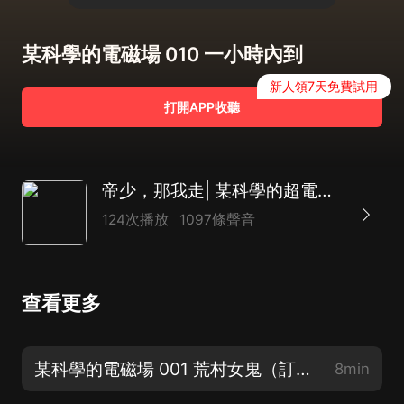
某科學的電磁場 010 一小時內到
新人領7天免費試用
打開APP收聽
帝少，那我走| 某科學的超電磁之重生女學霸| 爆笑捉鬼| 克蘇魯|多人有聲劇
124次播放
1097條聲音
查看更多
某科學的電磁場 001 荒村女鬼（訂閱吧，不嚇人的輕鬆捉鬼小故事，每天打卡領紅包
8min