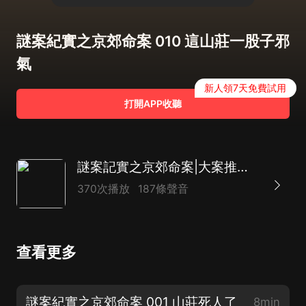
謎案紀實之京郊命案 010 這山莊一股子邪
氣
新人領7天免費試用
打開APP收聽
謎案記實之京郊命案|大案推理|懸疑燒腦|刑偵犯罪|精品多播
370次播放
187條聲音
查看更多
謎案紀實之京郊命案 001 山莊死人了
8min