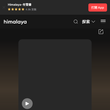
Himalaya-有聲書
打開 App
4.8k 安裝
探索