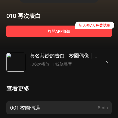
010 再次表白
新人領7天免費試用
打開APP收聽
莫名其妙的告白 | 校園偶像 | 高甜治愈 | 青澀高中 | 反轉催淚 | 多播
106次播放
142條聲音
查看更多
001 校園偶遇
8min