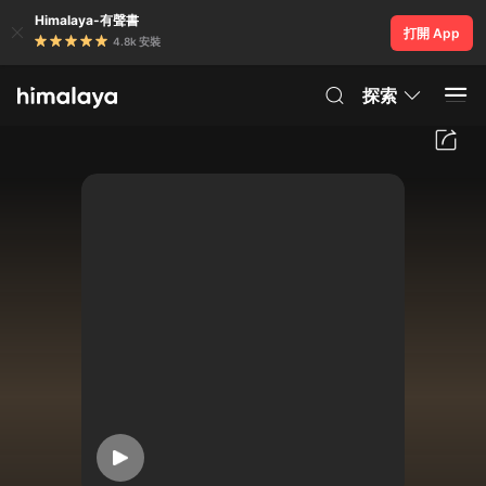
Himalaya-有聲書
打開 App
4.8k 安裝
探索