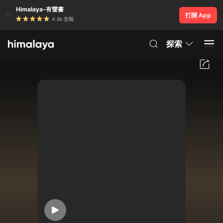
Himalaya-有聲書
打開 App
4.8k 安裝
探索