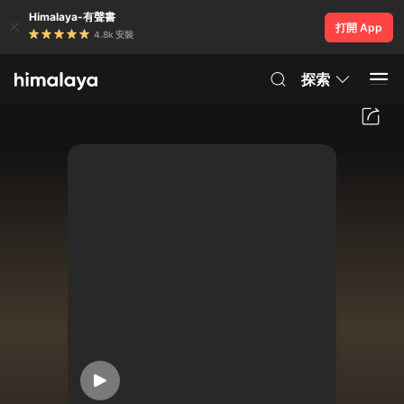
Himalaya-有聲書
打開 App
4.8k 安裝
探索