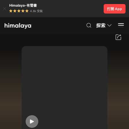
Himalaya-有聲書
打開 App
4.8k 安裝
探索