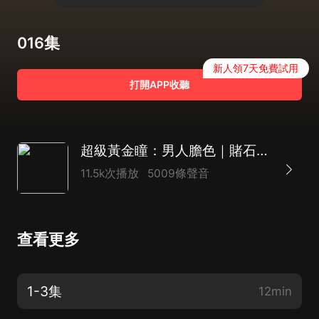
016集
新人領7天免費試用
打開APP收聽
超級黃金瞳：男人膽色｜賭石，財色無雙｜天下藏局
11.5k次播放
5009條聲音
查看更多
1-3集
12min