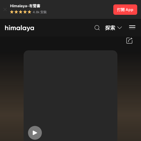
Himalaya-有聲書
打開 App
4.8k 安裝
探索