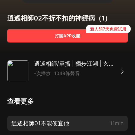
逍遙相師02不折不扣的神經病（1）
新人領7天免費試用
打開APP收聽
逍遙相師/單播 | 獨步江湖 | 玄幻 |熱血 | 逍遙自在
-次播放
1048條聲音
查看更多
逍遙相師01不能便宜他
11min