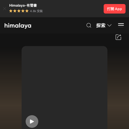
Himalaya-有聲書
打開 App
4.8k 安裝
探索