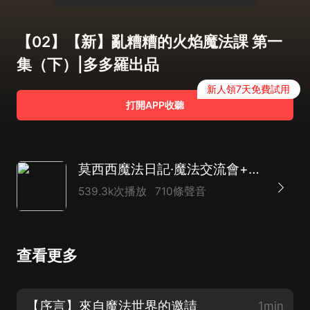
【02】【新】亂糟糟的火焰魔法課 第一
集（下）|多多羅出品
新人領7天免費試用
打開APP收聽
莫西西魔法日記·魔法交流會+日常篇1+2| 多多羅
539.3k次播放
710條聲音
查看更多
【序言】來自魔法世界的邀請
1min