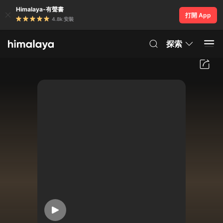
Himalaya-有聲書
打開 App
4.8k 安裝
探索