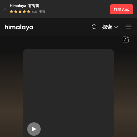
Himalaya-有聲書
打開 App
4.8k 安裝
探索